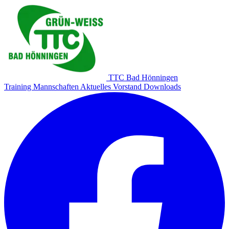
TTC Bad Hönningen
Training
Mannschaften
Aktuelles
Vorstand
Downloads